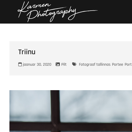
Skip
Karmen
KARMEN PHOTOGRAP
to
content
Triinu
jaanuar 30, 2020
Pilt
Fotograaf tallinnas
Portee
Port