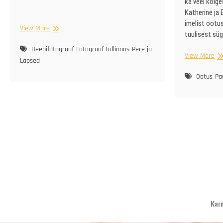
ka veel kõige
Katherine ja
imelist ootu
1-
View More
tuulisest sü
nädalase
pisipreili
Beebifotograaf
Fotograaf tallinnas
Pere ja
Sü
View More
kodune
Lapsed
oo
sessioon
Ootus
Pa
Kar