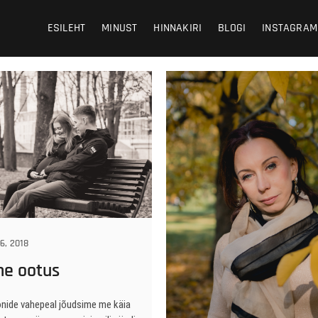
 Photography
HY
ESILEHT
MINUST
HINNAKIRI
BLOGI
INSTAGRAM
6, 2018
ne ootus
nide vahepeal jõudsime me käia