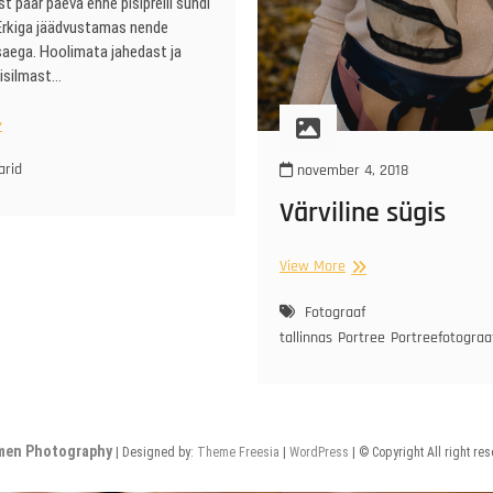
st paar päeva enne pisipreili sündi
 Erkiga jäädvustamas nende
saega. Hoolimata jahedast ja
gisilmast…
gisene
tus
arid
november 4, 2018
Värviline sügis
Värviline
View More
sügis
Fotograaf
tallinnas
Portree
Portreefotograa
men Photography
| Designed by:
Theme Freesia
|
WordPress
| © Copyright All right re