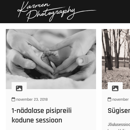
Skip
Karmen
KARMEN PHOTOGRAP
to
content
november 23, 2018
november 
1-nädalase pisipreili
Sügise
kodune sessioon
Jõulusessioo