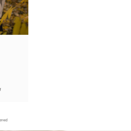
f
served