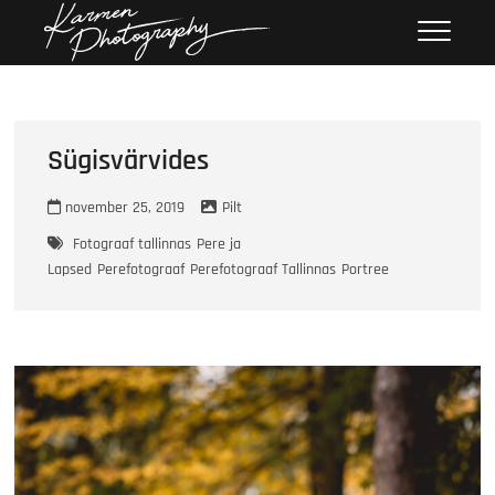
Skip
Karmen
KARMEN PHOTOGRAPHY
to
Photography
content
Sügisvärvides
november 25, 2019
Pilt
Fotograaf tallinnas
Pere ja
Lapsed
Perefotograaf
Perefotograaf Tallinnas
Portree