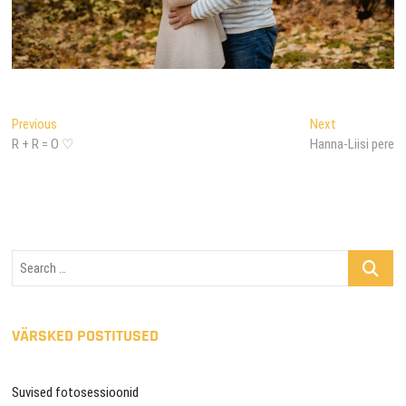
Navigeerimine
Previous
Next
Previous
Next
post:
post:
R + R = O ♡
Hanna-Liisi pere
Search
…
VÄRSKED POSTITUSED
Suvised fotosessioonid